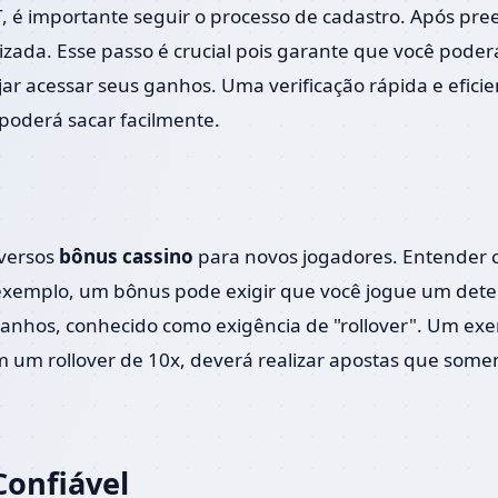
T, é importante seguir o processo de cadastro. Após pr
lizada. Esse passo é crucial pois garante que você poder
r acessar seus ganhos. Uma verificação rápida e eficien
poderá sacar facilmente.
iversos
bônus cassino
para novos jogadores. Entender 
 exemplo, um bônus pode exigir que você jogue um de
anhos, conhecido como exigência de "rollover". Um exe
 um rollover de 10x, deverá realizar apostas que some
Confiável