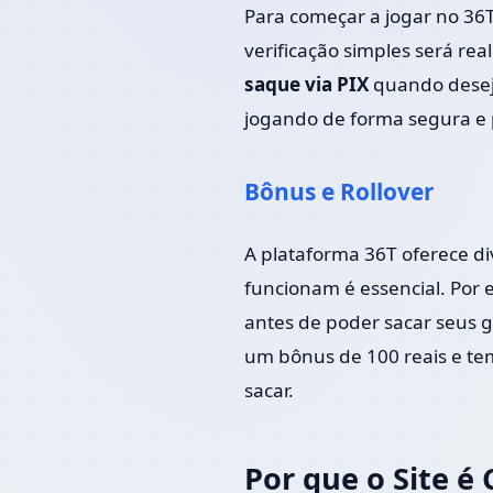
Para começar a jogar no 36
verificação simples será rea
saque via PIX
quando deseja
jogando de forma segura e 
Bônus e Rollover
A plataforma 36T oferece d
funcionam é essencial. Por
antes de poder sacar seus g
um bônus de 100 reais e tem
sacar.
Por que o Site é 