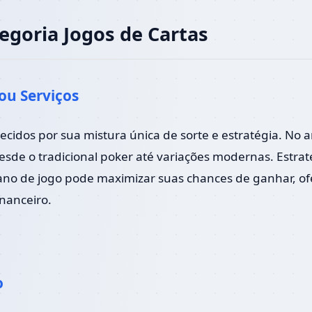
egoria Jogos de Cartas
ou Serviços
ecidos por sua mistura única de sorte e estratégia. No
esde o tradicional poker até variações modernas. Estraté
ano de jogo pode maximizar suas chances de ganhar, of
nanceiro.
o