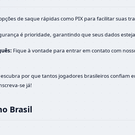
pções de saque rápidas como PIX para facilitar suas tr
urança é prioridade, garantindo que seus dados estej
guês:
Fique à vontade para entrar em contato com noss
escubra por que tantos jogadores brasileiros confiam 
nscreva-se já!
no Brasil