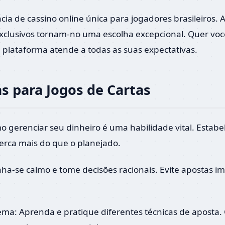
ia de cassino online única para jogadores brasileiros. A
exclusivos tornam-no uma escolha excepcional. Quer vo
 plataforma atende a todas as suas expectativas.
as para Jogos de Cartas
 gerenciar seu dinheiro é uma habilidade vital. Estabele
erca mais do que o planejado.
a-se calmo e tome decisões racionais. Evite apostas im
Tema: Aprenda e pratique diferentes técnicas de aposta