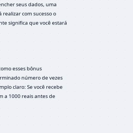
eencher seus dados, uma
á realizar com sucesso o
te significa que você estará
como esses bônus
terminado número de vezes
mplo claro: Se você recebe
m a 1000 reais antes de