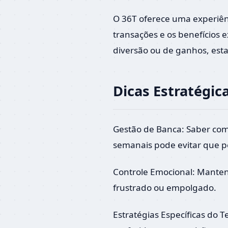
O 36T oferece uma experiênc
transações e os benefícios 
diversão ou de ganhos, esta
Dicas Estratégic
Gestão de Banca: Saber como
semanais pode evitar que p
Controle Emocional: Mantenh
frustrado ou empolgado.
Estratégias Específicas do 