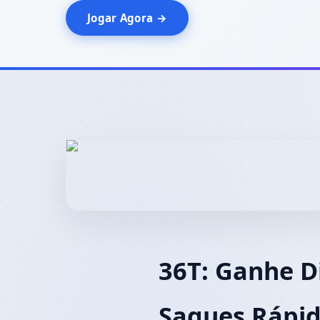
Jogar Agora →
36T: Ganhe D
Saques Rápid