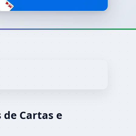
 de Cartas e